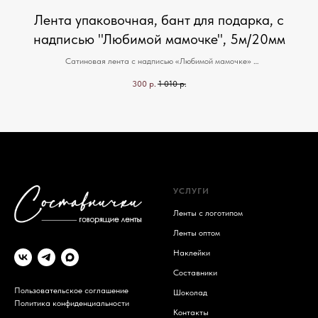
Лента упаковочная, бант для подарка, с
надписью "Любимой мамочке", 5м/20мм
о
Сатиновая лента с надписью «Любимой мамочке»
овке
Для оригинального оформления подарка, букета или товара. Цвета в
300
р.
1 010
р.
ассортименте. В упаковке 1 моток ленты — 5м/20мм. Наши ленты говорят за
асс
вас!
УСЛУГИ
Ленты с логотипом
Ленты оптом
Наклейки
Составники
Пользовательское соглашение
Шоколад
Политика конфиденциальности
Контакты