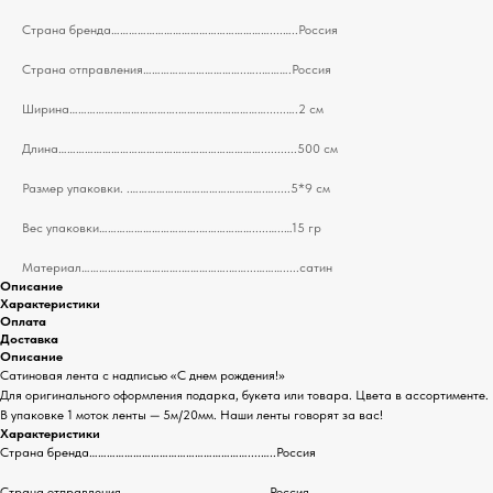
Страна бренда………………………………………………....…..Россия
Страна отправления……………………………..…..……….Россия
Ширина……………………………….…………………………......….2 см
Длина……………………………………………………………...........500 см
Размер упаковки. .……………………………………….….....5*9 см
Вес упаковки…………………………….……………….....…..…15 гр
Материал…………………………….…………….……...……….....сатин
Описание
Характеристики
Оплата
Доставка
Описание
Сатиновая лента с надписью «С днем рождения!»
Для оригинального оформления подарка, букета или товара. Цвета в ассортименте.
В упаковке 1 моток ленты — 5м/20мм. Наши ленты говорят за вас!
Характеристики
Страна бренда………………………………………………....…..Россия
Страна отправления……………………………..…..……….Россия