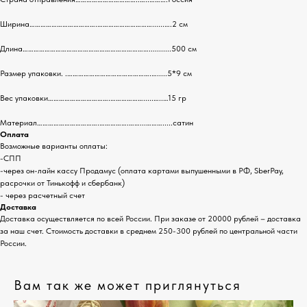
Ширина……………………………….…………………………......….2 см
Длина……………………………………………………………...........500 см
Размер упаковки. .……………………………………….….....5*9 см
Вес упаковки…………………………….……………….....…..…15 гр
Материал…………………………….…………….……...……….....сатин
Оплата
Возможные варианты оплаты:
-СПП
-через он-лайн кассу Продамус (оплата картами выпушенными в РФ, SberPay,
расрочки от Тинькофф и сбербанк)
- через расчетный счет
Доставка
Доставка осуществляется по всей России. При заказе от 20000 рублей – доставка
за наш счет. Стоимость доставки в среднем 250-300 рублей по центральной части
России.
Вам так же может приглянуться