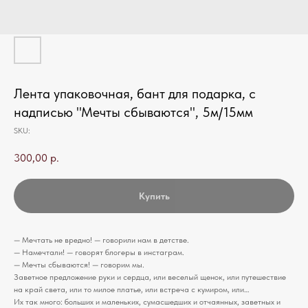
Лента упаковочная, бант для подарка, с
надписью "Мечты сбываются", 5м/15мм
SKU:
300,00
р.
Купить
— Мечтать не вредно! — говорили нам в детстве.
— Намечтали! — говорят блогеры в инстаграм.
— Мечты сбываются! — говорим мы.
Заветное предложение руки и сердца, или веселый щенок, или путешествие
на край света, или то милое платье, или встреча с кумиром, или…
Их так много: больших и маленьких, сумасшедших и отчаянных, заветных и