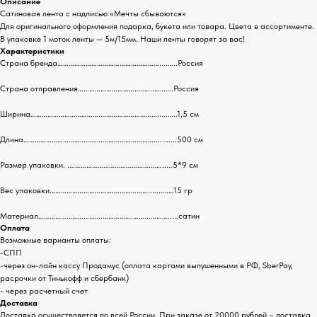
Описание
Сатиновая лента с надписью «Мечты сбываются»
Для оригинального оформления подарка, букета или товара. Цвета в ассортименте.
В упаковке 1 моток ленты — 5м/15мм. Наши ленты говорят за вас!
Характеристики
Страна бренда………………………………………………....…..Россия
Страна отправления……………………………..…..……….Россия
Ширина……………………………….…………………………......….1,5 см
Длина……………………………………………………………...........500 см
Размер упаковки. .……………………………………….….....5*9 см
Вес упаковки…………………………….……………….....…..…15 гр
Материал…………………………….…………….……...……….....сатин
Оплата
Возможные варианты оплаты:
-СПП
-через он-лайн кассу Продамус (оплата картами выпушенными в РФ, SberPay,
расрочки от Тинькофф и сбербанк)
- через расчетный счет
Доставка
Доставка осуществляется по всей России. При заказе от 20000 рублей – доставка