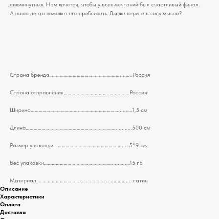
сиюминутных. Нам хочется, чтобы у всех мечтаний был счастливый финал.
А наша лента поможет его приблизить. Вы же верите в силу мысли?
Страна бренда………………………………………………....…..Россия
Страна отправления……………………………..…..……….Россия
Ширина……………………………….…………………………......….1,5 см
Длина……………………………………………………………...........500 см
Размер упаковки. .……………………………………….….....5*9 см
Вес упаковки…………………………….……………….....…..…15 гр
Материал…………………………….…………….……...……….....сатин
Описание
Характеристики
Оплата
Доставка