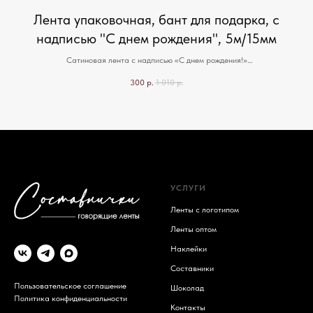
Лента упаковочная, бант для подарка, с
надписью "С днем рождения", 5м/15мм
Сатиновая лента с надписью «С днем рождения!»
Для оригинального оформления подарка, букета или товара. Цвета в
300
р.
1 010
р.
ассортименте. В упаковке 1 моток ленты — 5м/15мм. Наши ленты говорят за
асс
вас!
УСЛУГИ
Ленты с логотипом
Ленты оптом
Наклейки
Составники
Пользовательское соглашение
Шоколад
Политика конфиденциальности
Контакты