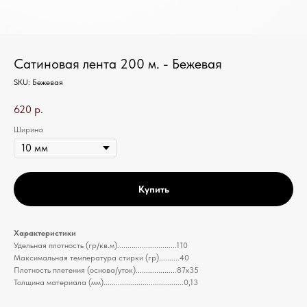
Сатиновая лента 200 м. - Бежевая
SKU:
Бежевая
620
р.
Ширина
Купить
Характеристики
Удельная плотность (гр/кв.м).............................110
Максимальная температура стирки (гр)..........40
Плотность плетения (основа/уток)....................87х35
Толщина материала (мм).......................................0,13