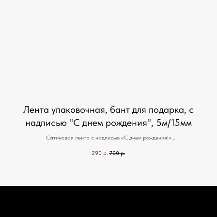
Лента упаковочная, бант для подарка, с
надписью "С днем рождения", 5м/15мм
тов.
Сатиновая лента с надписью «С днем рождения!»
Для оригинального оформления подарка, букета или товара. Цвета в
290
р.
700
р.
ассортименте. В упаковке 1 моток ленты — 5м/15мм. Наши ленты говорят за
вас!