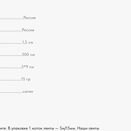
…………....…..Россия
……..…..……….Россия
……......….1,5 см
...........500 см
………….….....5*9 см
….....…..…15 гр
...……….....сатин
нте. В упаковке 1 моток ленты — 5м/15мм. Наши ленты