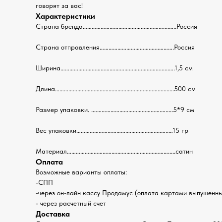
говорят за вас!
Характеристики
Страна бренда………………………………………………....…..Россия
Страна отправления……………………………..…..……….Россия
Ширина……………………………….…………………………......….1,5 см
Длина……………………………………………………………...........500 см
Размер упаковки. .……………………………………….….....5*9 см
Вес упаковки…………………………….……………….....…..…15 гр
Материал…………………………….…………….……...……….....сатин
Оплата
Возможные варианты оплаты:
-СПП
-через он-лайн кассу Продамус (оплата картами выпушенным
- через расчетный счет
Доставка