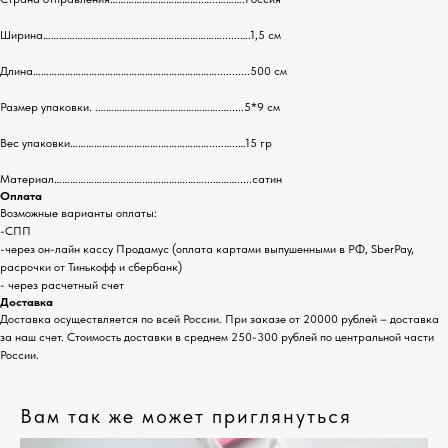
Ширина……………………………….…………………………......….1,5 см
Длина……………………………………………………………...........500 см
Размер упаковки. .……………………………………….….....5*9 см
Вес упаковки…………………………….……………….....…..…15 гр
Материал…………………………….…………….……...……….....сатин
Оплата
Возможные варианты оплаты:
-СПП
-через он-лайн кассу Продамус (оплата картами выпушенными в РФ, SberPay,
расрочки от Тинькофф и сбербанк)
- через расчетный счет
Доставка
Доставка осуществляется по всей России. При заказе от 20000 рублей – доставка
за наш счет. Стоимость доставки в среднем 250-300 рублей по центральной части
России.
Вам так же может приглянуться