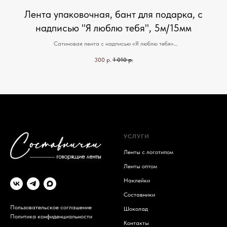
Лента упаковочная, бант для подарка, с
надписью "Я люблю тебя", 5м/15мм
ного
Сатиновая лента с надписью «Я люблю тебя»
овке
Для оригинального оформления подарка, букета или товара. Цвета в
300
р.
1 010
р.
ассортименте. В упаковке 1 моток ленты — 5м/15мм. Наши ленты говорят за
вас!
УСЛУГИ
Ленты с логотипом
Ленты оптом
Наклейки
Составники
Пользовательское соглашение
Шоколад
Политика конфиденциальности
Контакты