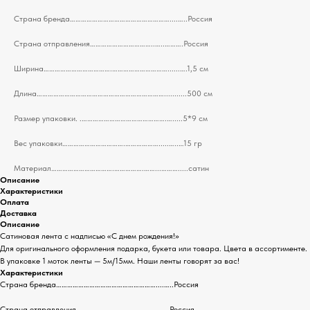
Страна бренда………………………………………………....…..Россия
Страна отправления……………………………..…..……….Россия
Ширина……………………………….…………………………......….1,5 см
Длина……………………………………………………………...........500 см
Размер упаковки. .……………………………………….….....5*9 см
Вес упаковки…………………………….……………….....…..…15 гр
Материал…………………………….…………….……...……….....сатин
Описание
Характеристики
Оплата
Доставка
Описание
Сатиновая лента с надписью «С днем рождения!»
Для оригинального оформления подарка, букета или товара. Цвета в ассортименте.
В упаковке 1 моток ленты — 5м/15мм. Наши ленты говорят за вас!
Характеристики
Страна бренда………………………………………………....…..Россия
Страна отправления……………………………..…..……….Россия