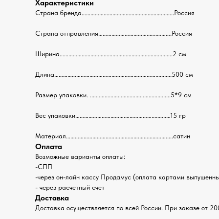
Характеристики
Страна бренда………………………………………………....…..Россия
Страна отправления……………………………..…..……….Россия
Ширина……………………………….…………………………......….2 см
Длина……………………………………………………………...........500 см
Размер упаковки. .……………………………………….….....5*9 см
Вес упаковки…………………………….……………….....…..…15 гр
Материал…………………………….…………….……...……….....сатин
Оплата
Возможные варианты оплаты:
-СПП
-через он-лайн кассу Продамус (оплата картами выпушенным
- через расчетный счет
Доставка
Доставка осуществляется по всей России. При заказе от 20