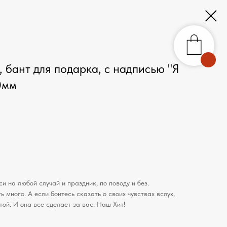
 бант для подарка, с надписью "Я
0мм
 на любой случай и праздник, по поводу и без.
 много. А если боитесь сказать о своих чувствах вслух,
ой. И она все сделает за вас. Наш Хит!