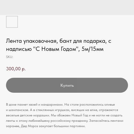
Лента упаковочная, бант для подарка, с
надписью "С Новым Годом", 5м/15мм
SKU:
300,00
р.
Купить
В доме пахнет хвоей и мандаринами. На столе расположились оливье
и шампанское. А в стеклянных игрушках, висящих на елке, отражаются
веселые детские мордашки. Мы обожаем Новый Год и не могли не создать
ленты к этому любимейшему российскому празднику. Запасайтесь лентами
заранее, Дед Мороз закупает большими партиями.