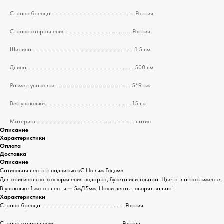
Страна бренда………………………………………………....…..Россия
Страна отправления……………………………..…..……….Россия
Ширина……………………………….…………………………......….1,5 см
Длина……………………………………………………………...........500 см
Размер упаковки. .……………………………………….….....5*9 см
Вес упаковки…………………………….……………….....…..…15 гр
Материал…………………………….…………….……...……….....сатин
Описание
Характеристики
Оплата
Доставка
Описание
Сатиновая лента с надписью «С Новым Годом»
Для оригинального оформления подарка, букета или товара. Цвета в ассортименте.
В упаковке 1 моток ленты — 5м/15мм. Наши ленты говорят за вас!
Характеристики
Страна бренда………………………………………………....…..Россия
Страна отправления……………………………..…..……….Россия