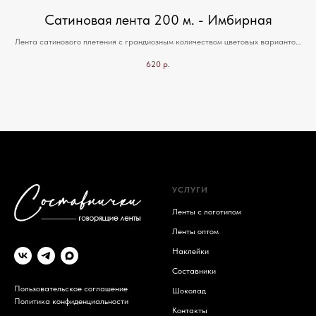
Сатиновая лента 200 м. - Имбирная
Лента сатинового плетения с грандиозным количеством цветовых вариантов.
Подходит для всех видов печати, включая термо-трансферную.
620
р.
т за
асс
УСЛУГИ
Ленты с логотипом
Ленты оптом
Наклейки
Составники
Пользовательское соглашение
Шоколад
Политика конфиденциальности
Контакты