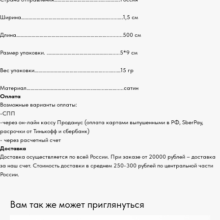
Ширина……………………………….…………………………......….1,5 см
Длина……………………………………………………………...........500 см
Размер упаковки. .……………………………………….….....5*9 см
Вес упаковки…………………………….……………….....…..…15 гр
Материал…………………………….…………….……...……….....сатин
Оплата
Возможные варианты оплаты:
-СПП
-через он-лайн кассу Продамус (оплата картами выпушенными в РФ, SberPay,
расрочки от Тинькофф и сбербанк)
- через расчетный счет
Доставка
Доставка осуществляется по всей России. При заказе от 20000 рублей – доставка
за наш счет. Стоимость доставки в среднем 250-300 рублей по центральной части
России.
Вам так же может приглянуться