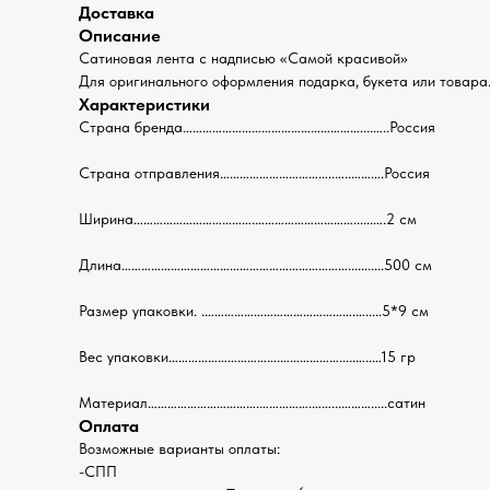
Доставка
Описание
Сатиновая лента с надписью «Самой красивой»
Для оригинального оформления подарка, букета или товара.
Характеристики
Страна бренда………………………………………………....…..Россия
Страна отправления……………………………..…..……….Россия
Ширина……………………………….…………………………......….2 см
Длина……………………………………………………………...........500 см
Размер упаковки. .……………………………………….….....5*9 см
Вес упаковки…………………………….……………….....…..…15 гр
Материал…………………………….…………….……...……….....сатин
Оплата
Возможные варианты оплаты:
-СПП