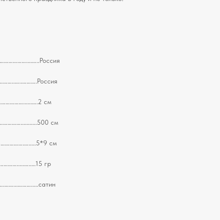
…………....…..Россия
……..…..……….Россия
……......….2 см
...........500 см
………….….....5*9 см
….....…..…15 гр
...……….....сатин