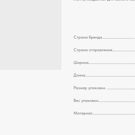
Страна бренда……………………………………
Страна отправления………………………
Ширина……………………………….……………………
Длина……………………………………………………………
Размер упаковки. .……………………………
Вес упаковки…………………………….……………
Материал…………………………….…………….……