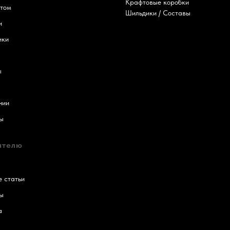
Крафтовые коробки
птом
Шильдики / Составы
и
ики
ы
нии
ы
ателю
 статьи
ы
а