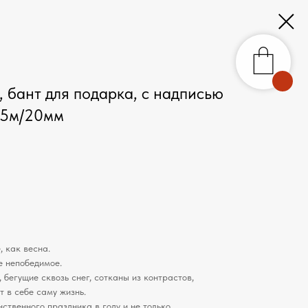
 бант для подарка, с надписью
 5м/20мм
 как весна.
е непобедимое.
 бегущие сквозь снег, сотканы из контрастов,
т в себе саму жизнь.
ственного праздника в году и не только.