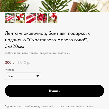
Лента упаковочная, бант для подарка, с
надписью "Счастливого Нового года!",
5м/20мм
SKU:
Счастливого Нового Года/красный-золото-20-1
300
р.
1 010
р.
Метраж
Купить
В доме пахнет хвоей и мандаринами. На столе расположились оливье