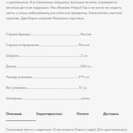
и шампанское. А в стеклянных игрушках, висящих на елке, отражаются
веселые детские мордашки. Мы обожаем Новый Год и не могли не создать
ленты к этому любимейшему российскому празднику. Запасайтесь лентами
заранее, Дед Мороз закупает большими партиями.
Страна бренда………………………………………………....…..Россия
Страна отправления……………………………..…..……….Россия
Ширина……………………………….…………………………......….2 см
Длина……………………………………………………………...........500 см
Размер упаковки. .……………………………………….….....5*9 см
Вес упаковки…………………………….……………….....…..…15 гр
Материал…………………………….…………….……...……….....сатин
Описание
Характеристики
Оплата
Доставка
Сатиновая лента с надписью «Счастливого Нового года!» Для оригинального