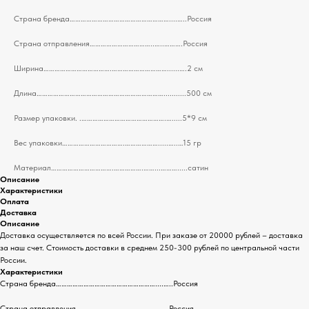
Страна бренда………………………………………………....…..Россия
Страна отправления……………………………..…..……….Россия
Ширина……………………………….…………………………......….2 см
Длина……………………………………………………………...........500 см
Размер упаковки. .……………………………………….….....5*9 см
Вес упаковки…………………………….……………….....…..…15 гр
Материал…………………………….…………….……...……….....сатин
Описание
Характеристики
Оплата
Доставка
Описание
Доставка осуществляется по всей России. При заказе от 20000 рублей – доставка
за наш счет. Стоимость доставки в среднем 250-300 рублей по центральной части
России.
Характеристики
Страна бренда………………………………………………....…..Россия
Страна отправления……………………………..…..……….Россия