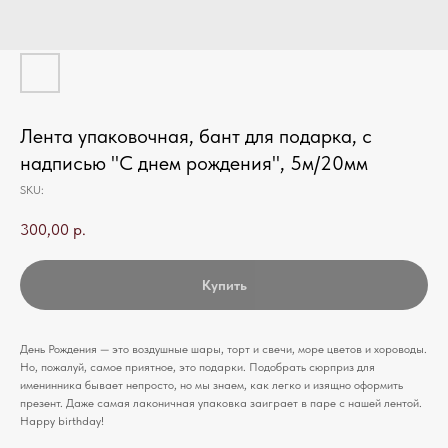
Лента упаковочная, бант для подарка, с
надписью "С днем рождения", 5м/20мм
SKU:
300,00
р.
Купить
День Рождения — это воздушные шары, торт и свечи, море цветов и хороводы.
Но, пожалуй, самое приятное, это подарки. Подобрать сюрприз для
именинника бывает непросто, но мы знаем, как легко и изящно оформить
презент. Даже самая лаконичная упаковка заиграет в паре с нашей лентой.
Happy birthday!