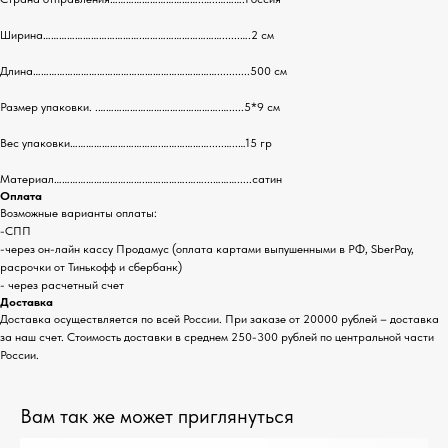
Ширина……………………………….…………………………......….2 см
Длина……………………………………………………………...........500 см
Размер упаковки. .……………………………………….….....5*9 см
Вес упаковки…………………………….……………….....…..…15 гр
Материал…………………………….…………….……...……….....сатин
Оплата
Возможные варианты оплаты:
-СПП
-через он-лайн кассу Продамус (оплата картами выпушенными в РФ, SberPay,
расрочки от Тинькофф и сбербанк)
- через расчетный счет
Доставка
Доставка осуществляется по всей России. При заказе от 20000 рублей – доставка
за наш счет. Стоимость доставки в среднем 250-300 рублей по центральной части
России.
Вам так же может приглянуться