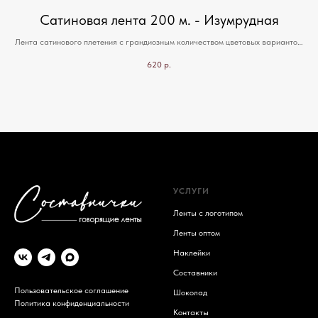
Сатиновая лента 200 м. - Изумрудная
м
Лента сатинового плетения с грандиозным количеством цветовых вариантов.
Лен
Подходит для всех видов печати, включая термо-трансферную.
620
р.
т за
УСЛУГИ
Ленты с логотипом
Ленты оптом
Наклейки
Составники
Пользовательское соглашение
Шоколад
Политика конфиденциальности
Контакты