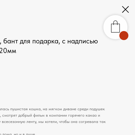
 бант для подарка, с надписью
/20мм
илась пушистая кошка, на мягком диване среди подушек
, смотрят добрый фильм в компании горячего какао и
 всесезонную ленту, мы хотели, чтобы она согревала так
о дома, но и в душе.