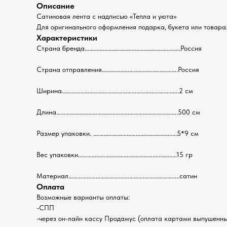
Описание
Сатиновая лента с надписью «Тепла и уюта»
Для оригинального оформления подарка, букета или товара.
Характеристики
Страна бренда………………………………………………....…..Россия
Страна отправления……………………………..…..……….Россия
Ширина……………………………….…………………………......….2 см
Длина……………………………………………………………...........500 см
Размер упаковки. .……………………………………….….....5*9 см
Вес упаковки…………………………….……………….....…..…15 гр
Материал…………………………….…………….……...……….....сатин
Оплата
Возможные варианты оплаты:
-СПП
-через он-лайн кассу Продамус (оплата картами выпушенным