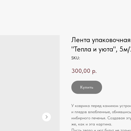
Лента упаковочная,
"Тепла и уюта", 5м
SKU:
300,00
р.
Купить
У коврика перед камином устро
и пледов влюбленные, обнявшись
имбирного печенья. Создавая эту
же, как и эта картина.
Пусть тепло и уют будут не тольк