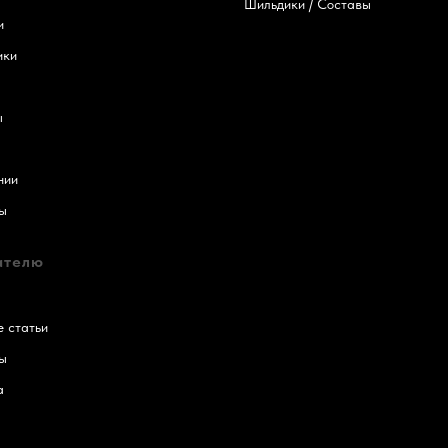
Шильдики / Составы
и
ики
ы
нии
ы
ателю
 статьи
ы
а