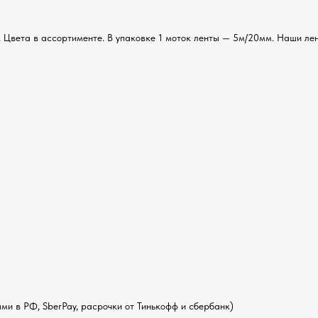
 Цвета в ассортименте. В упаковке 1 моток ленты — 5м/20мм. Наши лен
и в РФ, SberPay, расрочки от Тинькофф и сбербанк)