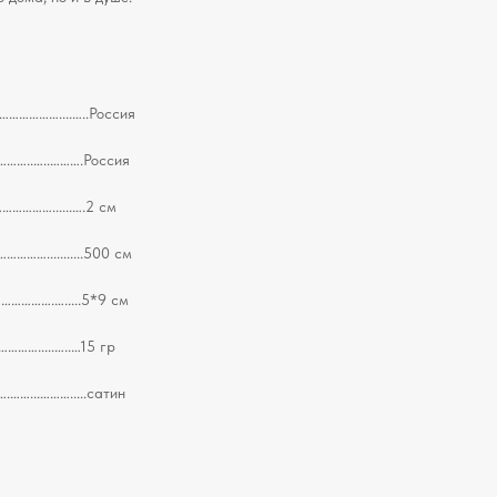
…………....…..Россия
……..…..……….Россия
……......….2 см
...........500 см
………….….....5*9 см
….....…..…15 гр
...……….....сатин