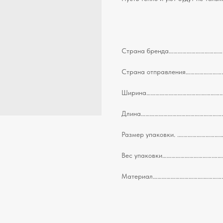
Страна бренда……………………………………
Страна отправления………………………
Ширина……………………………….……………………
Длина……………………………………………………………
Размер упаковки. .……………………………
Вес упаковки…………………………….……………
Материал…………………………….…………….……